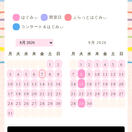
はぐみぃ
閉室日
ふらっとはぐみぃ
コンサート＆はぐみぃ
9月 2026
月
火
水
木
金
土
日
月
火
水
木
金
土
日
1
2
1
2
3
4
5
6
3
4
5
6
7
8
9
7
8
9
10
11
12
13
10
11
12
13
14
15
16
14
15
16
17
18
19
20
17
18
19
20
21
22
23
21
22
23
24
25
26
27
24
25
26
27
28
29
30
28
29
30
31