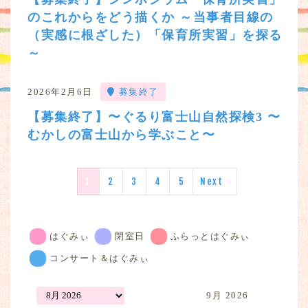
のこれからをどう描くか ～当事者目線の
（実感に根ざした）「保育所実習」を探る
～
2026年2月6日
募集終了
【募集終了】〜ぐるり富⼠⼭⾃然探検3 〜
むかしの富⼠⼭から学ぶこと〜
1
2
3
4
5
Next
はぐみぃ
閉室日
ふらっとはぐみぃ
コンサート＆はぐみぃ
9月 2026