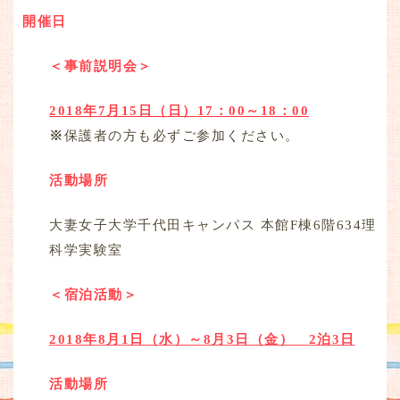
開催日
＜事前説明会＞
2018
年
7
月
15
日（日）
17
：
00
～
18
：
00
※
保護者の方も必ずご参加ください。
活動場所
大妻女子大学千代田キャンパス 本館F棟6階634理
科学実験室
＜宿泊活動＞
2018
年
8
月
1
日（水）～
8
月
3
日（金）
2
泊
3
日
活動場所