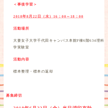
＜事後学習＞
2018
年
8
月
22
日（水）
16
：
00
～
18
：
00
活動場所
大妻女子大学千代田キャンパス本館F棟6階634理科
学実験室
活動内容
標本整理・標本の返却
募集締切